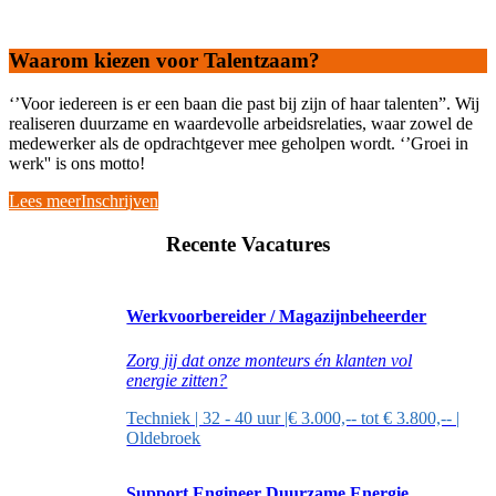
Waarom kiezen voor Talentzaam?
‘’Voor iedereen is er een baan die past bij zijn of haar talenten”. Wij
realiseren duurzame en waardevolle arbeidsrelaties, waar zowel de
medewerker als de opdrachtgever mee geholpen wordt. ‘’Groei in
werk'' is ons motto!
Lees meer
Inschrijven
Recente Vacatures
Werkvoorbereider / Magazijnbeheerder
Zorg jij dat onze monteurs én klanten vol
energie zitten?
Techniek | 32 - 40 uur |€ 3.000,-- tot € 3.800,-- |
Oldebroek
Support Engineer Duurzame Energie