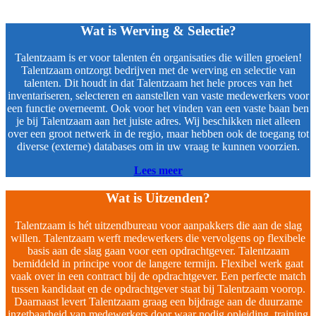
Wat is Werving & Selectie?
Talentzaam is er voor talenten én organisaties die willen groeien!
Talentzaam ontzorgt bedrijven met de werving en selectie van
talenten. Dit houdt in dat Talentzaam het hele proces van het
inventariseren, selecteren en aanstellen van vaste medewerkers voor
een functie overneemt. Ook voor het vinden van een vaste baan ben
je bij Talentzaam aan het juiste adres. Wij beschikken niet alleen
over een groot netwerk in de regio, maar hebben ook de toegang tot
diverse (externe) databases om in uw vraag te kunnen voorzien.
Lees meer
Wat is Uitzenden?
Talentzaam is hét uitzendbureau voor aanpakkers die aan de slag
willen. Talentzaam werft medewerkers die vervolgens op flexibele
basis aan de slag gaan voor een opdrachtgever. Talentzaam
bemiddeld in principe voor de langere termijn. Flexibel werk gaat
vaak over in een contract bij de opdrachtgever. Een perfecte match
tussen kandidaat en de opdrachtgever staat bij Talentzaam voorop.
Daarnaast levert Talentzaam graag een bijdrage aan de duurzame
inzetbaarheid van medewerkers door waar nodig opleiding, training