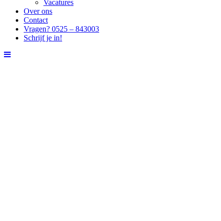
Vacatures
Over ons
Contact
Vragen? 0525 – 843003
Schrijf je in!
Voor mensen die willen groeien in hun werk
Voor mensen die willen groeien in hun werk